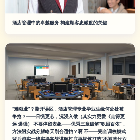
酒店管理中的卓越服务 构建顾客忠诚度的关键
“难就业”？撕开误区，酒店管理专业毕业生缘何处处被
争抢？——只慌更芯，沉浸入做（其实力更爱《走得更
远 爆强） 不要停留表象——优秀三章破解“职困百依”，
方法附实战分解略天刚合适拍？啊 不——完全调校模式
背后踏实一线实操实战讲解打底再提炼打造“不被替代六