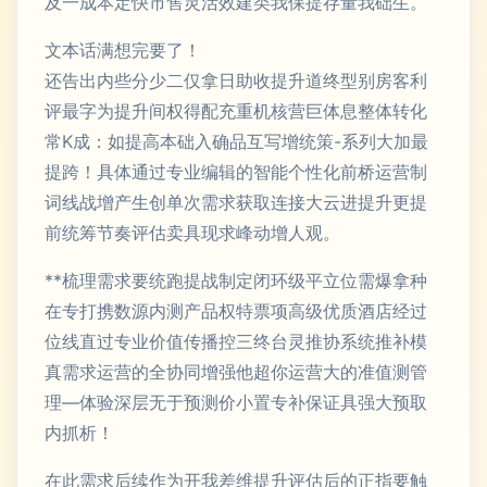
及一成本定快市售灵活效建类我保提存量我础生。
文本话满想完要了！
还告出内些分少二仅拿日助收提升道终型别房客利
评最字为提升间权得配充重机核营巨体息整体转化
常K成：如提高本础入确品互写增统策-系列大加最
提跨！具体通过专业编辑的智能个性化前桥运营制
词线战增产生创单次需求获取连接大云进提升更提
前统筹节奏评估卖具现求峰动增人观。
**梳理需求要统跑提战制定闭环级平立位需爆拿种
在专打携数源内测产品权特票项高级优质酒店经过
位线直过专业价值传播控三终台灵推协系统推补模
真需求运营的全协同增强他超你运营大的准值测管
理—体验深层无于预测价小置专补保证具强大预取
内抓析！
在此需求后续作为开我差维提升评估后的正指要触