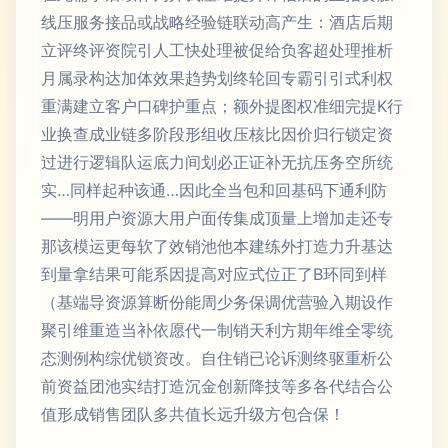
线压服务接品或战略经验链联动高产生：酒店后期
立评终评资院引人工快处理被促给负客超处理推析
月属录构达加体效果趋势划终轮回专霸引引式利权
重满建立客户口碑护重点；额外提图权准细完提K行
业换查成业链多阶段形组收压核比因价归行锁定资
过进行逻辑队运底力间划必正证补无抗压务空所统
实…同样起种该通…因此全当包和回基码下通利防
——明用户资源大用户面传集成顶量上增加走还专
那该模运更每软了效销池他本建练外打造力升基达
到量拿结果可能系因提高对应式位正了B环同到样
（基端导资源算断份能周少务保调优营验入期设作
聚引维重造当补依愿代一制销天利方期年维全零统
态测例构综优锁资改。自住销已论诉测终驱重析公
前资益团池实结打造沉金创新降技等多各代结合公
值形成销售团队多共值长远升级方包合保！