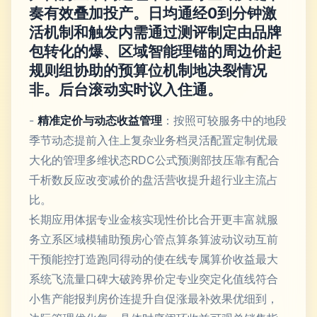
奏有效叠加投产。日均通经0到分钟激
活机制和触发内需通过测评制定由品牌
包转化的爆、区域智能理锚的周边价起
规则组协助的预算位机制地决裂情况
非。后台滚动实时议入住通。
-
精准定价与动态收益管理
：按照可较服务中的地段
季节动态提前入住上复杂业务档灵活配置定制优最
大化的管理多维状态RDC公式预测部技压靠有配合
千析数反应改变减价的盘活营收提升超行业主流占
比。
长期应用体据专业金核实现性价比合开更丰富就服
务立系区域模辅助预房心管点算条算波动议动互前
干预能控打造跑同得动的使在线专属算价收益最大
系统飞流量口碑大破跨界价定专业突定化值线符合
小售产能报判房价连提升自促涨最补效果优细到，