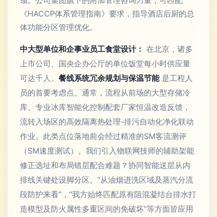
《HACCP体系管理指南》要求，指导酒店后厨的总
体功能分区管理优化。
中大型单位和企事业员工食堂设计：
在北京，诸多
上市公司、国央企办公厅的单位饭堂每小时供应量
可达千人。
餐线系统冗余规划与保温节能
是工程人
员的首要考虑点。通常，流程从前场的大型存储冷
库、专业冰库智能化控制配套厂家恒温改造反馈，
流转入场区的高效隔离热处理-排污自动化净化联动
作业。此类点位落地前会经过精准的SM客流测评
（SM速度测试）。我们引入物联网技师的辅助架能
修正选址和布局错层配合难题？协同智能送层从内
排线关键处设脚分区。“从油烟进洗区域及蒸汽分流
段防护来看”，“我方始终匹配原有阻混凝结台排水打
造模型及防火属性多重区间的免破坏”等方面皆应用