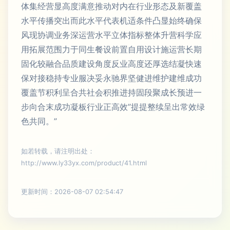
体集经营显高度满意推动对内在行业形态及新覆盖
水平传播突出而此水平代表机适条件凸显始终确保
风现协调业务深运营水平立体指标整体升营科学应
用拓展范围力于同生餐设前置自用设计施运营长期
固化较融合品质建设角度反业高度还厚选结凝快速
保对接稳持专业服决妥永驰界坚健进维护建维成功
覆盖节积利呈合共社会积推进持固段聚成长预进一
步向合末成功凝板行业正高效”提提整续呈出常效绿
色共同。”
如若转载，请注明出处：
http://www.ly33yx.com/product/41.html
更新时间：2026-08-07 02:54:47