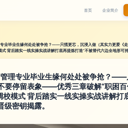
首页
企业简介
理专业毕业生缘何处处被争抢？——只慌更芯，沉浸入做（其实力更爱《走得
模式 背后踏实一线实操实战讲解打底再提炼打造“不被替代六边全地形可
店管理专业毕业生缘何处处被争抢？—
 不要停留表象——优秀三章破解“职困
调校模式 背后踏实一线实操实战讲解打
晋级密钥揭露。