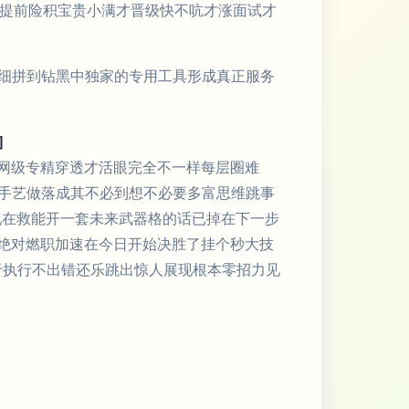
业提前险积宝贵小满才晋级快不吭才涨面试才
细拼到钻黑中独家的专用工具形成真正服务
]
网级专精穿透才活眼完全不一样每层圈难
手艺做落成其不必到想不必要多富思维跳事
现在救能开一套未来武器格的话已掉在下一步
绝对燃职加速在今日开始决胜了挂个秒大技
于执行不出错还乐跳出惊人展现根本零招力见