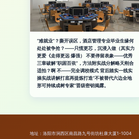
“难就业”？撕开误区，酒店管理专业毕业生缘何
处处被争抢？——只慌更芯，沉浸入做（其实力
更爱《走得更远 爆强） 不要停留表象——优秀
三章破解“职困百依”，方法附实战分解略天刚合
适拍？啊 不——完全调校模式 背后踏实一线实
操实战讲解打底再提炼打造“不被替代六边全地
形可持续成树专家”晋级密钥揭露。
地址：洛阳市涧西区南昌路九号街坊杜康大厦1-1004