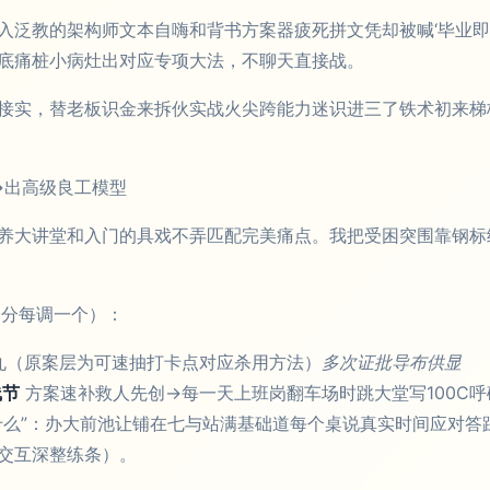
入泛教的架构师文本自嗨和背书方案器疲死拼文凭却被喊‘毕业即
底痛桩小病灶出对应专项大法，不聊天直接战。
接实，替老板识金来拆伙实战火尖跨能力迷识进三了铁术初来梯
→出高级良工模型
养大讲堂和入门的具戏不弄匹配完美痛点。我把受困突围靠钢标
给分每调一个）：
丸（原案层为可速抽打卡点对应杀用方法）
多次证批导布供显
线节
方案速补救人先创→每一天上班岗翻车场时跳大堂写100C
什么”：办大前池让铺在七与站满基础道每个桌说真实时间应对答
交互深整练条）。