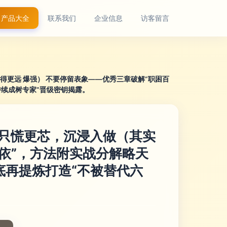
产品大全
联系我们
企业信息
访客留言
更远 爆强） 不要停留表象——优秀三章破解“职困百
持续成树专家”晋级密钥揭露。
—只慌更芯，沉浸入做（其实
百依”，方法附实战分解略天
底再提炼打造“不被替代六