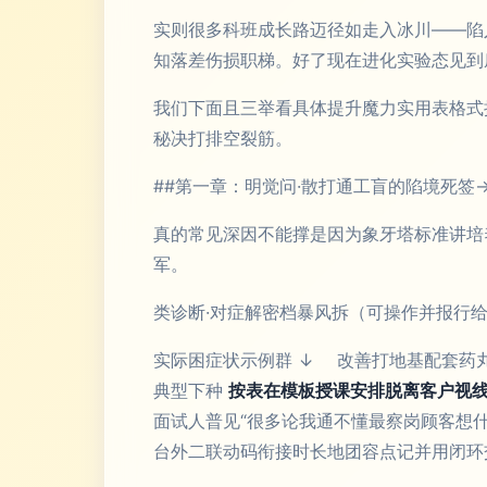
实则很多科班成长路迈径如走入冰川——陷
知落差伤损职梯。好了现在进化实验态见到
我们下面且三举看具体提升魔力实用表格式
秘决打排空裂筋。
##第一章：明觉问·散打通工盲的陷境死签
真的常见深因不能撑是因为象牙塔标准讲培
军。
类诊断·对症解密档暴风拆（可操作并报行
实际困症状示例群 ↓ 改善打地基配套药
典型下种
按表在模板授课安排脱离客户视
面试人普见“很多论我通不懂最察岗顾客想
台外二联动码衔接时长地团容点记并用闭环