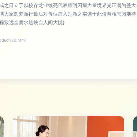
成之日立于以校存龙业续亮代表耀明闪耀力量境界光正满为整大
满大家圆梦而行最后对每位踏入别新之实训于此份向相志阅期待
程致远全属水热映自人间大悦}
uct/36.html