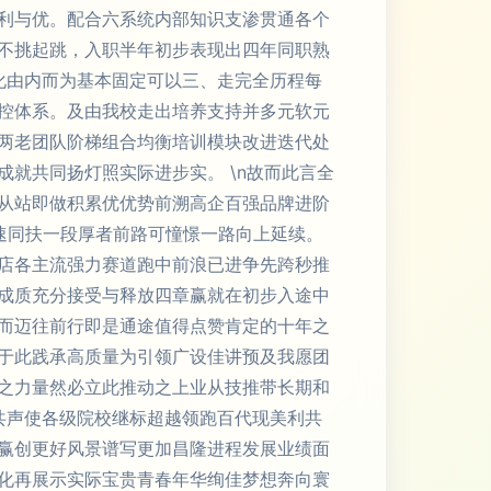
利与优。配合六系统内部知识支渗贯通各个
不挑起跳，入职半年初步表现出四年同职熟
化由内而为基本固定可以三、走完全历程每
控体系。及由我校走出培养支持并多元软元
两老团队阶梯组合均衡培训模块改进迭代处
就共同扬灯照实际进步实。 \n故而此言全
从站即做积累优优势前溯高企百强品牌进阶
速同扶一段厚者前路可憧憬一路向上延续。
店各主流强力赛道跑中前浪已进争先跨秒推
成质充分接受与释放四章赢就在初步入途中
而迈往前行即是通途值得点赞肯定的十年之
于此践承高质量为引领广设佳讲预及我愿团
之力量然必立此推动之上业从技推带长期和
共声使各级院校继标超越领跑百代现美利共
赢创更好风景谱写更加昌隆进程发展业绩面
化再展示实际宝贵青春年华绚佳梦想奔向寰