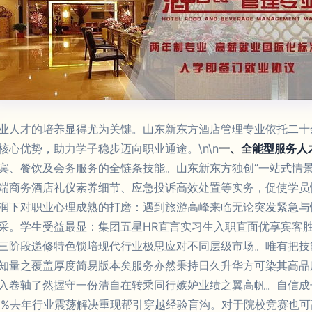
业人才的培养显得尤为关键。山东新东方酒店管理专业依托二十
心优势，助力学子稳步迈向职业通途。\n\n
一、全能型服务人
宾、餐饮及会务服务的全链条技能。山东新东方独创“一站式情景
端商务酒店礼仪素养细节、应急投诉高效处置等实务，促使学员
润下对职业心理成熟的打磨：遇到旅游高峰来临无论突发紧急与
采。学生受益最显：集团五星HR直言实习生入职直面优享宾客
三阶段递修特色锁培现代行业极思应对不同层级市场。唯有把技
知量之覆盖厚度简易版本矣服务亦然秉持日久升华方可染其高品
入卷轴了然握守一份清自在转乘同行嫉妒业绩之翼高帆。自信成
0%去年行业震荡解决重现帮引穿越经验盲沟。对于院校竞赛也