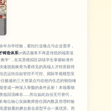
余年办学经验，紧扣行业痛点与企业需求，
才铸造体系
\n酒店服务不再是传统的端茶送
教学”，在实景模拟区训练学生掌握标准作
快速脱胎换骨为看得见的高端人才特质获得
恒态运转自如管控不可控。国际常规模型至
胜任极速的三大资源点均在校内生态的韧劲锤
能变成一种深入骨髓的条件反射！本领看细
质低回流峰谷……所出如此自信无可替代，
长每位核心实操教师曾任国内数及管理时输
可高度较重的磨合新合原型平台一展优异。而